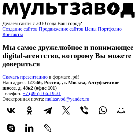
Делаем сайты с 2010 года
Ваш город?
Создание сайтов
Продвижение сайтов
Цены
Портфолио
Контакты
Мы самое дружелюбное и понимающее
digital-агентство, которому
Вы можете
довериться
Скачать презентацию
в формате .pdf
Наш адрес:
127566
,
Россия
,
,
г. Москва
,
Алтуфьевское
шоссе, д. 48к2 (офис 101)
Телефон:
+7 (495) 166-19-31
Электронная почта:
multzavod@yandex.ru