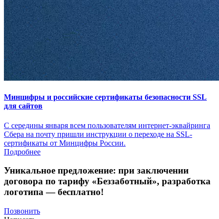
Минцифры и российские сертификаты безопасности SSL
для сайтов
С середины января всем пользователям интернет-эквайринга
Сбера на почту пришли инструкции о переходе на SSL-
сертификаты от Минцифры России.
Подробнее
Уникальное предложение:
при заключении
договора по тарифу «Беззаботный»
, разработка
логотипа — бесплатно!
Позвонить