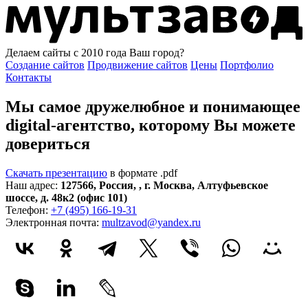
Делаем сайты с 2010 года
Ваш город?
Создание сайтов
Продвижение сайтов
Цены
Портфолио
Контакты
Мы самое дружелюбное и понимающее
digital-агентство, которому
Вы можете
довериться
Скачать презентацию
в формате .pdf
Наш адрес:
127566
,
Россия
,
,
г. Москва
,
Алтуфьевское
шоссе, д. 48к2 (офис 101)
Телефон:
+7 (495) 166-19-31
Электронная почта:
multzavod@yandex.ru