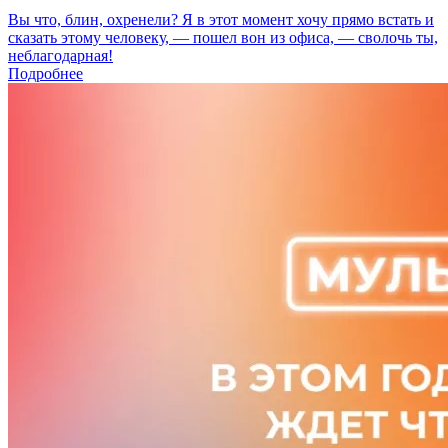
Вы что, блин, охренели? Я в этот момент хочу прямо встать и
сказать этому человеку, — пошел вон из офиса, — сволочь ты,
неблагодарная!
Подробнее