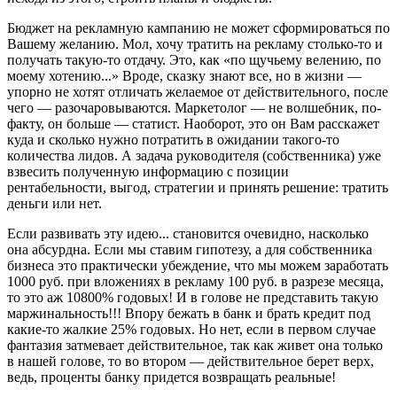
Бюджет на рекламную кампанию не может сформироваться по
Вашему желанию. Мол, хочу тратить на рекламу столько-то и
получать такую-то отдачу. Это, как «по щучьему велению, по
моему хотению...» Вроде, сказку знают все, но в жизни —
упорно не хотят отличать желаемое от действительного, после
чего — разочаровываются. Маркетолог — не волшебник, по-
факту, он больше — статист. Наоборот, это он Вам расскажет
куда и сколько нужно потратить в ожидании такого-то
количества лидов. А задача руководителя (собственника) уже
взвесить полученную информацию с позиции
рентабельности, выгод, стратегии и принять решение: тратить
деньги или нет.
Если развивать эту идею... становится очевидно, насколько
она абсурдна. Если мы ставим гипотезу, а для собственника
бизнеса это практически убеждение, что мы можем заработать
1000 руб. при вложениях в рекламу 100 руб. в разрезе месяца,
то это аж 10800% годовых! И в голове не представить такую
маржинальность!!! Впору бежать в банк и брать кредит под
какие-то жалкие 25% годовых. Но нет, если в первом случае
фантазия затмевает действительное, так как живет она только
в нашей голове, то во втором — действительное берет верх,
ведь, проценты банку придется возвращать реальные!