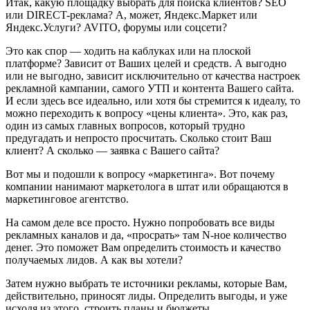
Итак, какую площадку выбрать для поиска клиентов? SEO
или DIRECT-реклама? А, может, Яндекс.Маркет или
Яндекс.Услуги? AVITO, форумы или соцсети?
Это как спор — ходить на каблуках или на плоской
платформе? Зависит от Ваших целей и средств. А выгодно
или не выгодно, зависит исключительно от качества настроек
рекламной кампании, самого УТП и контента Вашего сайта.
И если здесь все идеально, или хотя бы стремится к идеалу, то
можно переходить к вопросу «цены клиента». Это, как раз,
один из самых главных вопросов, который трудно
предугадать и непросто просчитать. Сколько стоит Ваш
клиент? А сколько — заявка с Вашего сайта?
Вот мы и подошли к вопросу «маркетинга». Вот почему
компании нанимают маркетолога в штат или обращаются в
маркетинговое агентство.
На самом деле все просто. Нужно попробовать все виды
рекламных каналов и да, «просрать» там N-ное количество
денег. Это поможет Вам определить стоимость и качество
получаемых лидов. А как вы хотели?
Затем нужно выбрать те источники рекламы, которые Вам,
действительно, приносят лиды. Определить выгоды, и уже
исходя из этого, строить планы и бюджеты.