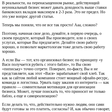
В реальности, на перенасыщенном рынке, действующий
неуникальный бизнес может давать доходность выше ставки
банковских вкладов максимум в 2-3 раза. Это не предел. Но
это уже вопрос другой статьи.
Теперь мы поняли, что не все так просто! Ааа, сложно?
Поэтому, начиная свое дело, думайте, в первую очередь, о
своем продукте, который Вы производите, или о своих
услугах, которые Вы предлагаете. Делайте свою работу
хорошо, и позвольте маркетологам тоже делать свою работу
хорошо.
А если Вы — тот, кто организовал бизнес по принципу «у
Васи получается рубить с этого бабло», то Вы свою
«пипиську» точно сотрете. Поверьте, по-факту, Вы и не
представляете, как этот «Вася» зарабатывает свой хлеб. Так
как за сайтом любой компании стоит мощный офлайн-ресурс,
команда и логистика. Урвать пару заказов из интернета — как
правило — сомнительная мотивация для организации
бизнеса. Может, лучше поискать то, что приносит не только
бабло, а еще и самореализацию?
Если делать то, что, действительно нужно людям, они сами
будут готовы за это платить, согласны? И, как обычно говорят,