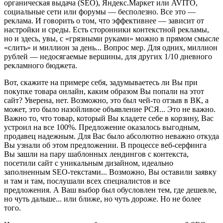
органическая выдача (SEO), Яндекс.Маркет или AVITO,
социальные сети или форумы — бесполезно. Все это —
реклама. И говорить о том, что эффективнее — зависит от
настройки и среды. Есть сторонники контекстной рекламы,
но и здесь, увы, с «грязными руками» можно в прямом смысле
«слить» и миллион за день... Вопрос мер. Для одних, миллион
рублей — недосягаемые вершины, для других 1/10 дневного
рекламного бюджета.
Вот, скажите на примере себя, задумываетесь ли Вы при
покупке товара онлайн, каким образом Вы попали на этот
сайт? Уверена, нет. Возможно, это был чей-то отзыв в ВК, а
может, это было назойливое объявление РСЯ... Это не важно.
Важно то, что товар, который Вы кладете себе в корзину, Вас
устроил на все 100%. Предложение оказалось выгодным,
продавец надежным. Для Вас было абсолютно неважно откуда
Вы узнали об этом предложении. В процессе веб-серфинга
Вы зашли на пару шаблонных лендингов с контекста,
посетили сайт с уникальным дизайном, идеально
заполненным SEO-текстами... Возможно, Вы оставили заявку
и там и там, послушали всех специалистов и все
предложения. А Ваш выбор был обусловлен тем, где дешевле,
но чуть дальше... или ближе, но чуть дороже. Но не более
того.