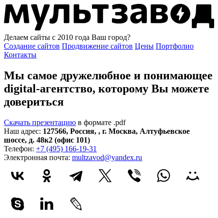
Делаем сайты с 2010 года
Ваш город?
Создание сайтов
Продвижение сайтов
Цены
Портфолио
Контакты
Мы самое дружелюбное и понимающее
digital-агентство, которому
Вы можете
довериться
Скачать презентацию
в формате .pdf
Наш адрес:
127566
,
Россия
,
,
г. Москва
,
Алтуфьевское
шоссе, д. 48к2 (офис 101)
Телефон:
+7 (495) 166-19-31
Электронная почта:
multzavod@yandex.ru