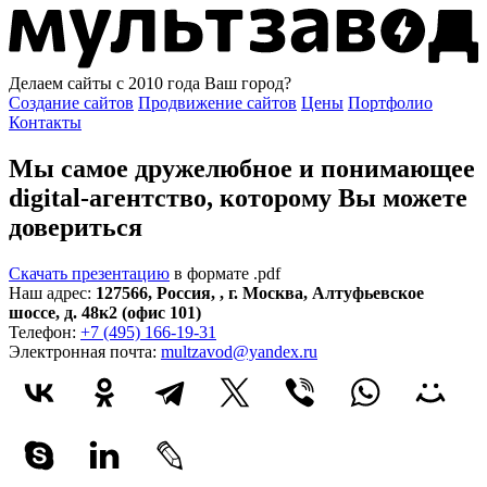
Делаем сайты с 2010 года
Ваш город?
Создание сайтов
Продвижение сайтов
Цены
Портфолио
Контакты
Мы самое дружелюбное и понимающее
digital-агентство, которому
Вы можете
довериться
Скачать презентацию
в формате .pdf
Наш адрес:
127566
,
Россия
,
,
г. Москва
,
Алтуфьевское
шоссе, д. 48к2 (офис 101)
Телефон:
+7 (495) 166-19-31
Электронная почта:
multzavod@yandex.ru