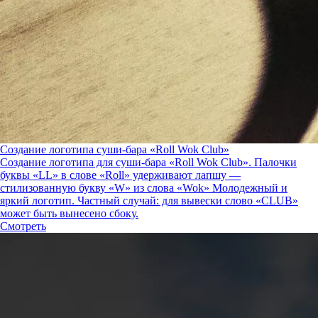
Создание логотипа суши-бара «Roll Wok Club»
Создание логотипа для суши-бара «Roll Wok Club». Палочки
буквы «LL» в слове «Roll» удерживают лапшу —
стилизованную букву «W» из слова «Wok» Молодежный и
яркий логотип. Частный случай: для вывески слово «CLUB»
может быть вынесено сбоку.
Смотреть