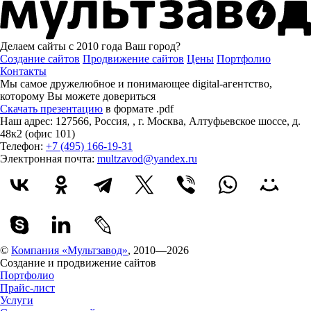
Делаем сайты с 2010 года
Ваш город?
Создание сайтов
Продвижение сайтов
Цены
Портфолио
Контакты
Мы самое дружелюбное и понимающее digital-агентство,
которому
Вы можете довериться
Скачать презентацию
в формате .pdf
Наш адрес:
127566
,
Россия
,
,
г. Москва
,
Алтуфьевское шоссе, д.
48к2 (офис 101)
Телефон:
+7 (495) 166-19-31
Электронная почта:
multzavod@yandex.ru
©
Компания «Мультзавод»
, 2010—2026
Создание и продвижение сайтов
Портфолио
Прайс-лист
Услуги