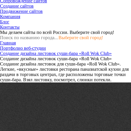
Сопровождение сайтов
Создание сайтов
Продвижение сайтов
Компания
Блог
Контакты
Мы делаем сайты по всей России.
Выберите свой город!
Выберите свой город!
Главная
Портфолио веб-студии
Создание дизайна листовок суши-бара «Roll Wok Club»
Создание дизайна листовок суши-бара «Roll Wok Club»
Создание дизайна листовок для суши-бара «Roll Wok Club».
Легкие, «вкусные» листовки ресторана паназиатской кухни для
раздачи в торговых центрах, где расположены торговые точки
суши-бара. Взял листовку, посмотрел, слюнки потекли.