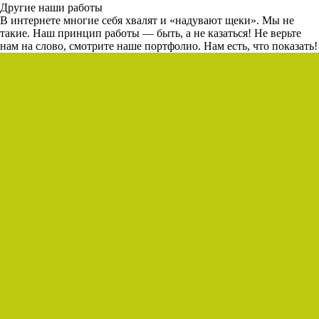
Другие наши работы
В интернете многие себя хвалят и «надувают щеки». Мы не
такие. Наш принцип работы — быть, а не казаться! Не верьте
нам на слово, смотрите наше портфолио.
Нам есть, что показать!