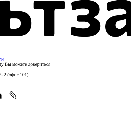
ты
ому
Вы можете довериться
8к2 (офис 101)