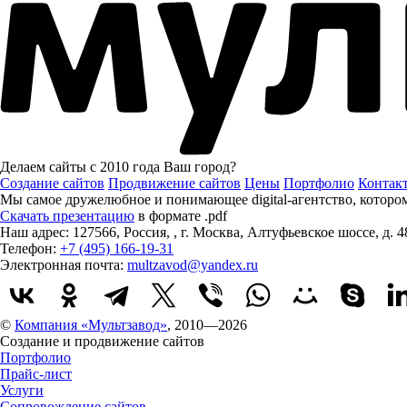
Делаем сайты с 2010 года
Ваш город?
Создание сайтов
Продвижение сайтов
Цены
Портфолио
Контак
Мы самое дружелюбное и понимающее digital-агентство, котор
Скачать презентацию
в формате .pdf
Наш адрес:
127566
,
Россия
,
,
г. Москва
,
Алтуфьевское шоссе, д. 4
Телефон:
+7 (495) 166-19-31
Электронная почта:
multzavod@yandex.ru
©
Компания «Мультзавод»
, 2010—2026
Создание и продвижение сайтов
Портфолио
Прайс-лист
Услуги
Сопровождение сайтов