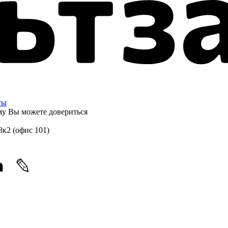
ты
ому
Вы можете довериться
8к2 (офис 101)