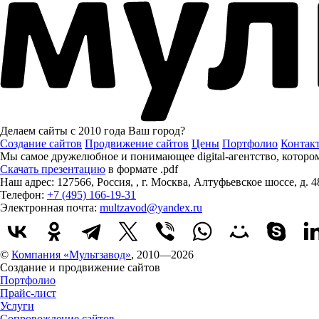
Делаем сайты с 2010 года
Ваш город?
Создание сайтов
Продвижение сайтов
Цены
Портфолио
Контак
Мы самое дружелюбное и понимающее digital-агентство, котор
Скачать презентацию
в формате .pdf
Наш адрес:
127566
,
Россия
,
,
г. Москва
,
Алтуфьевское шоссе, д. 4
Телефон:
+7 (495) 166-19-31
Электронная почта:
multzavod@yandex.ru
©
Компания «Мультзавод»
, 2010—2026
Создание и продвижение сайтов
Портфолио
Прайс-лист
Услуги
Сопровождение сайтов