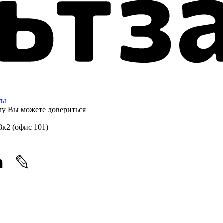
ты
ому
Вы можете довериться
8к2 (офис 101)