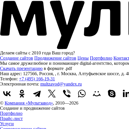
Делаем сайты с 2010 года
Ваш город?
Создание сайтов
Продвижение сайтов
Цены
Портфолио
Контак
Мы самое дружелюбное и понимающее digital-агентство, котор
Скачать презентацию
в формате .pdf
Наш адрес:
127566
,
Россия
,
,
г. Москва
,
Алтуфьевское шоссе, д. 4
Телефон:
+7 (495) 166-19-31
Электронная почта:
multzavod@yandex.ru
©
Компания «Мультзавод»
, 2010—2026
Создание и продвижение сайтов
Портфолио
Прайс-лист
Услуги
Сопровождение сайтов