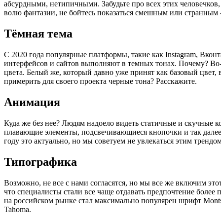
абсурдными, нетипичными. Забудьте про всех этих человечков, 
волю фантазии, не бойтесь показаться смешным или странным -
Тёмная тема
С 2020 года популярные платформы, такие как Instagram, Вконт
интерфейсов и сайтов выполняют в темных тонах. Почему? Во-
цвета. Белый же, который давно уже принят как базовый цвет,
примерить для своего проекта черные тона? Расскажите.
Анимация
Куда же без нее? Людям надоело видеть статичные и скучные 
плавающие элементы, подсвечивающиеся кнопочки и так далее.
году это актуально, но мы советуем не увлекаться этим тренд
Типографика
Возможно, не все с нами согласятся, но мы все же включим э
что специалисты стали все чаще отдавать предпочтение более 
на российском рынке стал максимально популярен шрифт Monts
Tahoma.