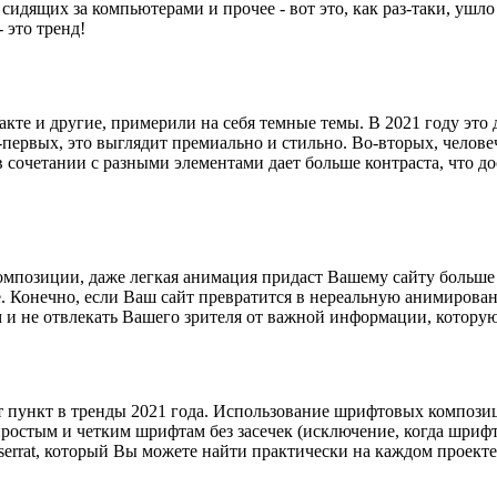
сидящих за компьютерами и прочее - вот это, как раз-таки, ушл
 это тренд!
акте и другие, примерили на себя темные темы. В 2021 году это 
первых, это выглядит премиально и стильно. Во-вторых, челове
 в сочетании с разными элементами дает больше контраста, что 
композиции, даже легкая анимация придаст Вашему сайту больше
 Конечно, если Ваш сайт превратится в нереальную анимирован
ом и не отвлекать Вашего зрителя от важной информации, котору
тот пункт в тренды 2021 года. Использование шрифтовых композ
простым и четким шрифтам без засечек (исключение, когда шриф
errat, который Вы можете найти практически на каждом проект