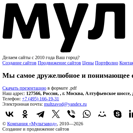
Делаем сайты с 2010 года
Ваш город?
Создание сайтов
Продвижение сайтов
Цены
Портфолио
Конта
Мы самое дружелюбное и понимающее di
Скачать презентацию
в формате .pdf
Наш адрес:
127566
,
Россия
,
,
г. Москва
,
Алтуфьевское шоссе, д
Телефон:
+7 (495) 166-19-31
Электронная почта:
multzavod@yandex.ru
©
Компания «Мультзавод»
, 2010—2026
Создание и продвижение сайтов