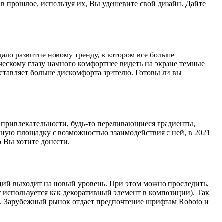
о в прошлое, используя их, Вы удешевите свой дизайн. Дайте
дало развитие новому тренду, в котором все больше
ческому глазу намного комфортнее видеть на экране темные
доставляет больше дискомфорта зрителю. Готовы ли вы
 привлекательности, будь-то переливающиеся градиенты,
ную площадку с возможностью взаимодействия с ней, в 2021
ю Вы хотите донести.
иций выходит на новый уровень. При этом можно проследить,
т используется как декоративный элемент в композиции). Так
е. Зарубежный рынок отдает предпочтение шрифтам Roboto и