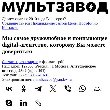
Делаем сайты с 2010 года
Ваш город?
Создание сайтов
Продвижение сайтов
Цены
Портфолио
Контакты
Мы самое дружелюбное и понимающее
digital-агентство, которому
Вы можете
довериться
Скачать презентацию
в формате .pdf
Наш адрес:
127566
,
Россия
,
,
г. Москва
,
Алтуфьевское
шоссе, д. 48к2 (офис 101)
Телефон:
+7 (495) 166-19-31
Электронная почта:
multzavod@yandex.ru