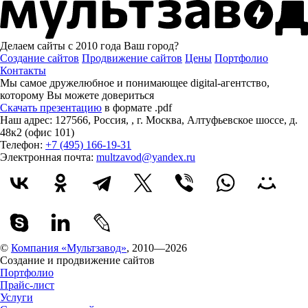
Делаем сайты с 2010 года
Ваш город?
Создание сайтов
Продвижение сайтов
Цены
Портфолио
Контакты
Мы самое дружелюбное и понимающее digital-агентство,
которому
Вы можете довериться
Скачать презентацию
в формате .pdf
Наш адрес:
127566
,
Россия
,
,
г. Москва
,
Алтуфьевское шоссе, д.
48к2 (офис 101)
Телефон:
+7 (495) 166-19-31
Электронная почта:
multzavod@yandex.ru
©
Компания «Мультзавод»
, 2010—2026
Создание и продвижение сайтов
Портфолио
Прайс-лист
Услуги