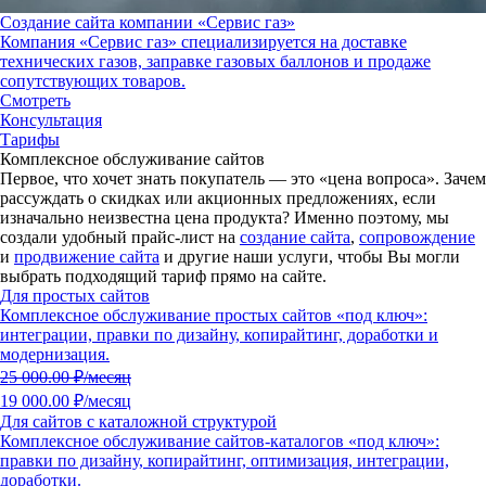
Создание сайта компании «Сервис газ»
Компания «Сервис газ» специализируется на доставке
технических газов, заправке газовых баллонов и продаже
сопутствующих товаров.
Смотреть
Консультация
Тарифы
Комплексное обслуживание сайтов
Первое, что хочет знать покупатель — это «цена вопроса».
Зачем
рассуждать о скидках или акционных предложениях, если
изначально неизвестна цена продукта?
Именно поэтому, мы
создали удобный прайс-лист на
создание сайта
,
сопровождение
и
продвижение сайта
и другие наши услуги, чтобы Вы могли
выбрать подходящий тариф прямо на сайте.
Для простых сайтов
Комплексное обслуживание простых сайтов «под ключ»:
интеграции, правки по дизайну, копирайтинг, доработки и
модернизация.
25 000.00
₽/месяц
19 000.00 ₽/месяц
Для сайтов с каталожной структурой
Комплексное обслуживание сайтов-каталогов «под ключ»:
правки по дизайну, копирайтинг, оптимизация, интеграции,
доработки.