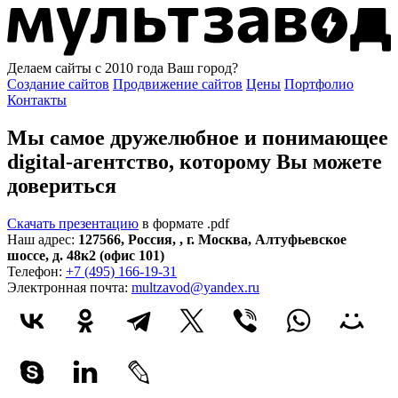
Делаем сайты с 2010 года
Ваш город?
Создание сайтов
Продвижение сайтов
Цены
Портфолио
Контакты
Мы самое дружелюбное и понимающее
digital-агентство, которому
Вы можете
довериться
Скачать презентацию
в формате .pdf
Наш адрес:
127566
,
Россия
,
,
г. Москва
,
Алтуфьевское
шоссе, д. 48к2 (офис 101)
Телефон:
+7 (495) 166-19-31
Электронная почта:
multzavod@yandex.ru